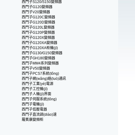
西門子S120/S150變頻器
西門子G120變頻器
西門子V20變頻器
西門子G120C變頻器
西門子G120D變頻器
西門子G120L變頻器
西門子G120P變頻器
西門子G120X變頻器
西門子G120XA變頻器
西門子G120XA柜機(jī)
西門子G130/G150變頻器
西門子GH180變頻器
西門子MM4系列變頻器
西門子V50變頻器
西門子PCS7系統(tǒng)
西門子網(wǎng)絡(luò)通訊
西門子工業(yè)電源
西門子工控機(jī)
西門子人機(jī)界面
西門子伺服系統(tǒng)
西門子電機(jī)
西門子低壓電器
西門子直流調(diào)速
羅賓康變頻柜