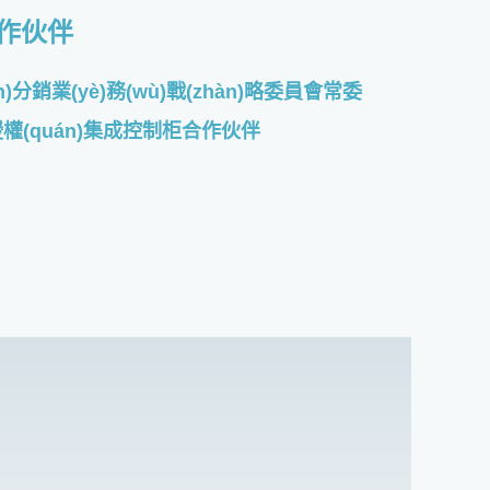
合作伙伴
n)分銷業(yè)務(wù)戰(zhàn)略委員會常委
權(quán)集成控制柜合作伙伴