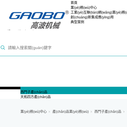
產(chǎn)品業(yè)務(wù)
首頁
PRODUCT BUSINESS
業(yè)務(wù)中心
為客戶提供自動化、網(wǎng)絡(luò)化、數(sh
工業(yè)互聯(lián)網(wǎng)業(yè)務(
在線客服
創(chuàng)新集成應(yīng)用
典型案例
技術(shù)與服務(wù)
認(rèn)識天拓四方
樣機(jī)申請
天拓龍川
西門子產(chǎn)品
天拓四方產(chǎn)品
業(yè)務(wù)中心
產(chǎn)品業(yè)務(wù)
西門子產(chǎn)品