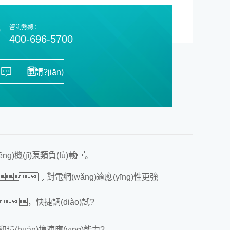
咨詢熱線：
400-696-5700
g)機(jī)泵類負(fù)載。
10 %，對電網(wǎng)適應(yīng)性更強
用，快捷調(diào)試?
(huán)境適應(yīng)能力?