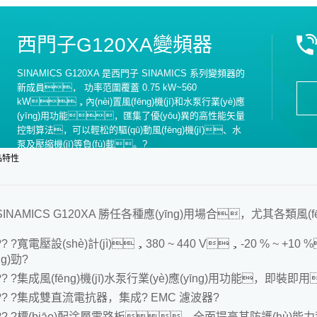
西門子G120XA變頻器
SINAMICS G120XA 是西門子 SINAMICS 系列變頻器的
新成員， 功率范圍覆蓋 0.75 kW~560
kW，內(nèi)置風(fēng)機(jī)和水泵行業(yè)應
(yīng)用功能，匯集了優(yōu)異的高性能矢量
控制算法，可以輕松的驅(qū)動風(fēng)機(jī)、水
泵及壓縮機(jī)等負(fù)載。?
)品特性
SINAMICS G120XA 勝任各種應(yīng)用場合，尤其各類風(fēn
?? ?寬電壓設(shè)計(jì)，380 ~ 440 V，-20 % ~ +
ng)勁?
?? ?集成風(fēng)機(jī)水泵行業(yè)應(yīng)用功能，即裝即
?? ?集成雙直流電抗器，集成? EMC 濾波器?
?? ?標(biāo)配涂層電路板，全面提高其防護(hù)能力和環