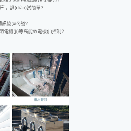
，調(diào)試簡單?
訊協(xié)議?
機(jī)等高能效電機(jī)控制?