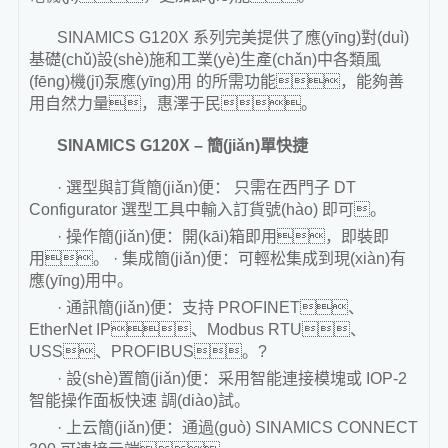
SINAMICS G120X 系列完美提供了應(yīng)對(duì)
基礎(chǔ)設(shè)施和工業(yè)生產(chǎn)中各類風
(fēng)機(jī)泵應(yīng)用 的所需功能，能夠善
用自然力量，惠澤于民。
SINAMICS G120X – 簡(jiǎn)單快捷
· 選型與訂貨簡(jiǎn)便： 只需在西門子 DT
Configurator 選型工具中輸入訂貨號(hào) 即可。
· 操作簡(jiǎn)便：開(kāi)箱即用，即裝即
用。 · 集成簡(jiǎn)便：可輕松集成到現(xiàn)有
應(yīng)用中。
· 通訊簡(jiǎn)便：支持 PROFINET、
EtherNet IP、Modbus RTU、
USS、PROFIBUS。?
· 設(shè)置簡(jiǎn)便：采用智能連接模塊或 IOP-2
智能操作面板快速 調(diào)試。
· 上云簡(jiǎn)便：通過(guò) SINAMICS CONNECT