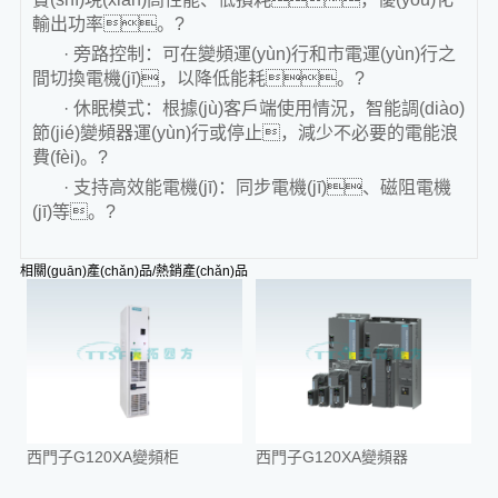
輸出功率。?
· 旁路控制：可在變頻運(yùn)行和市電運(yùn)行之
間切換電機(jī)，以降低能耗。?
· 休眠模式：根據(jù)客戶端使用情況，智能調(diào)
節(jié)變頻器運(yùn)行或停止，減少不必要的電能浪
費(fèi)。?
· 支持高效能電機(jī)：同步電機(jī)、磁阻電機
(jī)等。?
相關(guān)產(chǎn)品/熱銷產(chǎn)品
西門子G120XA變頻柜
西門子G120XA變頻器