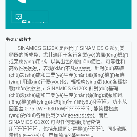
產(chǎn)品特性
SINAMICS G120X 是西門子 SINAMICS G 系列變
頻器的新成員，尤其適用于各行各業(yè)的風(fēng)機(jī)
或泵應(yīng)用，以其出色的簡(jiǎn)便性、可靠性和
高效性，表現(xiàn)不凡。針對(duì)基礎
(chǔ)設(shè)施和工業(yè)生產(chǎn)風(fēng)機(jī)泵應
(yīng) 用進(jìn)行優(yōu)化，輕松應(yīng)對(duì)各種挑
戰(zhàn)。SINAMICS G120X 針對(duì)基礎
(chǔ)設(shè)施和工業(yè)生產(chǎn)領(lǐng)域泵和風
(fēng)機(jī)應(yīng)用進(jìn)行了優(yōu)化。功率范
圍涵蓋 0.75 kW ~ 630 kW，能夠輕松應
(yīng)對(duì)各種挑戰(zhàn)。而且
SINAMICS G120X 可與任何電機(jī)配套使
用，包括永磁同步電機(jī)、同步磁阻
電機(jī)，更加節(jié)能。