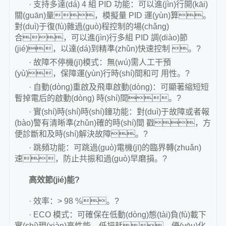
· 支持多達(dá) 4 組 PID 功能：可以進(jìn)行開(kāi)
關(guān)量，模擬量 PID 運(yùn)算。
對(duì)于復(fù)雜過(guò)程控制的場(chǎng)
合，可以進(jìn)行多組 PID 調(diào)節
(jié)，以達(dá)到精準(zhǔn)快速控制 。?
· 故障不停機(jī)模式：無(wú)需人工干預
(yù)，保障運(yùn)行時(shí)間和可 用性。?
· 自動(dòng)重啟及飛車啟動(dòng)：可顯著縮短短
暫掉電后的啟動(dòng) 時(shí)間。?
· 實(shí)時(shí)時(shí)鐘功能：對(duì)于故障或者報
(bào)警有清晰準(zhǔn)確的時(shí)間 戳，方
便診斷和及時(shí)解決故障。?
· 跳頻功能：可跳過(guò)電機(jī)的臨界轉(zhuǎn)
速，防止共振和過(guò)早磨損。?
高效節(jié)能?
· 效率：> 98 %。?
· ECO 模式：可確保在低動(dòng)態(tài)負(fù)載下
實(shí)現(xiàn)高性能、低損耗，優(yōu)化