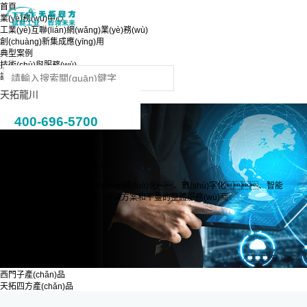
首頁
業(yè)務(wù)中心
工業(yè)互聯(lián)網(wǎng)業(yè)務(wù)
創(chuàng)新集成應(yīng)用
典型案例
技術(shù)與服務(wù)
認識天拓四方
天拓龍川
400-696-5700
樣機申請
產(chǎn)品業(yè)務(wù)
PRODUCT BUSINESS
為客戶提供自動化、網(wǎng)絡(luò)化、數(shù)字化、智能
化的軟硬件產(chǎn)品、解決方案和平臺的整體服務(wù)商
在線客服
西門子產(chǎn)品
天拓四方產(chǎn)品