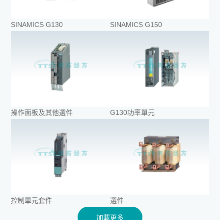
SINAMICS G130
SINAMICS G150
操作面板及其他選件
G130功率單元
控制單元套件
選件