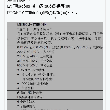
I2t 電動(dòng)機(jī)過(guò)熱保護(hù)
PTC/KTY 電動(dòng)機(jī)保護(hù)。
?