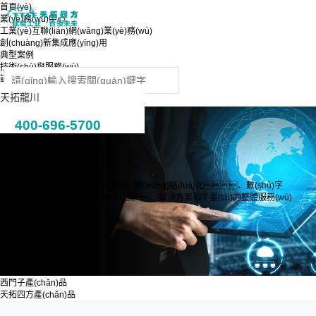
首頁(yè)
業(yè)務(wù)中心
工業(yè)互聯(lián)網(wǎng)業(yè)務(wù)
創(chuàng)新集成應(yīng)用
典型案例
技術(shù)與服務(wù)
認(rèn)識(shí)天拓四方
天拓龍川
400-696-5700
樣機(jī)申請(qǐng)
產(chǎn)品業(yè)務(wù)
PRODUCT BUSINESS
為客戶提供自動(dòng)化、網(wǎng)絡(luò)化、數(shù)字
化、智能化的軟硬件產(chǎn)品、解決方案和平臺(tái)的整體服務(wù)
商
在線客服
西門子產(chǎn)品
天拓四方產(chǎn)品