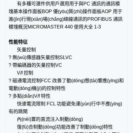
有多種可選件供用戶選用用于與PC 通訊的通訊模
塊基本操作面板BOP 優(yōu)質(zhì)操作面板AOP 用于
進(jìn)行現(xiàn)場(chǎng)總線通訊的PROFIBUS 通訊
模塊概況MICROMASTER 440 使用大全 1-3
性能特征
矢量控制
? 無(wú)傳感器矢量控制SLVC
? 帶編碼器的矢量控制VC
V/f 控制
? 磁通電流控制FCC 改善了動(dòng)態(tài)響應(yīng)和
電動(dòng)機(jī)的控制特性
? 多點(diǎn)V/f 特性
快速電流限制 FCL 功能避免運(yùn)行中不應(yīng)
有的跳閘
內(nèi)置的直流注入制動(dòng)
復(fù)合制動(dòng)功能改善了制動(dòng)特性