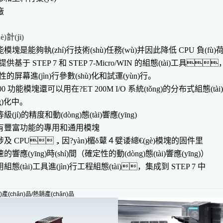
廠
è)計(jì)
能模塊是能夠執(zhí)行技術(shù)任務(wù)并因此降低 CPU 負(
供基于 STEP 7 和 STEP 7-Micro/WIN 的組態(tài)工具
的屏幕進(jìn)行參數(shù)化和試運(yùn)行。
300 功能模塊還可以用在?ET 200M I/O 系統(tǒng)的分布式組態
ng)化中。
等級(jí)的精度和動(dòng)態(tài)響應(yīng)
帶有豐富功能的專用和通用模塊
不涉及 CPU，因?yàn)楣δ鼙４嬖诿總€(gè)模塊的固件里
速的響應(yīng)時(shí)間（確定性的動(dòng)態(tài)響應(yīng)）
用組態(tài)工具進(jìn)行工程組態(tài)，集成到 STEP 7 中
)產(chǎn)品/熱銷產(chǎn)品