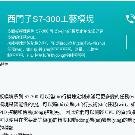
西門子S7-300工藝模塊
多面板模塊系列 S7-300 可以進(jìn)行模塊定制來滿足更
多變的任務(wù)。
功能模塊是智能性的，可以獨(dú)立執(zhí)行技術(shù)
任務(wù)，如計(jì)數(shù)、測量、凸輪控
制、PID 控制和傳動(dòng)控制。
)品特性
板模塊系列 S7-300 可以進(jìn)行模塊定制來滿足更多變的任務(w
模塊是智能性的，可以獨(dú)立執(zhí)行技術(shù)任務(wù)，
PID 控制和傳動(dòng)控制。 因此它們可以減輕 CPU 的負(fù
以使用在需要高等級(jí)的精度和動(dòng)態(tài)響應(yīng)的應
的種類