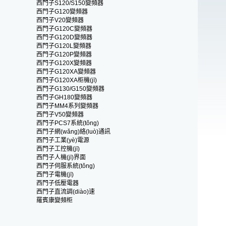
西門子S120/S150變頻器
西門子G120變頻器
西門子V20變頻器
西門子G120C變頻器
西門子G120D變頻器
西門子G120L變頻器
西門子G120P變頻器
西門子G120X變頻器
西門子G120XA變頻器
西門子G120XA柜機(jī)
西門子G130/G150變頻器
西門子GH180變頻器
西門子MM4系列變頻器
西門子V50變頻器
西門子PCS7系統(tǒng)
西門子網(wǎng)絡(luò)通訊
西門子工業(yè)電源
西門子工控機(jī)
西門子人機(jī)界面
西門子伺服系統(tǒng)
西門子電機(jī)
西門子低壓電器
西門子直流調(diào)速
羅賓康變頻柜