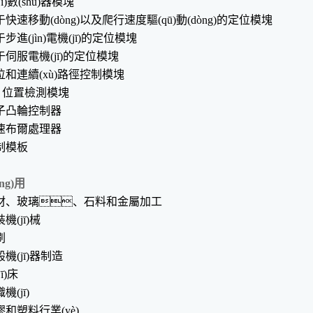
(jì)數(shù)器模塊
于快速移動(dòng)以及爬行速度驅(qū)動(dòng)的定位模塊
于步進(jìn)電機(jī)的定位模塊
用于伺服電機(jī)的定位模塊
定位和連續(xù)路徑控制模塊
SI 位置檢測模塊
電子凸輪控制器
高速布爾處理器
控制模板
īng)用
木材、玻璃、石料和金屬加工
裝機(jī)械
刷
般機(jī)器制造
jī)床
機(jī)
膠和塑料行業(yè)