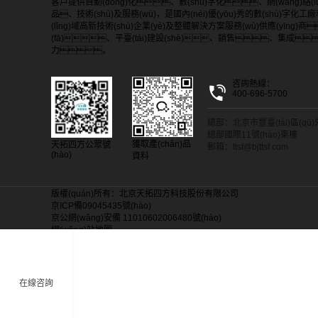
客戶提供自動(dòng)化、數(shù)字化、網(wǎng)絡(l
品、技術(shù)及服務(wù)，是國內(nèi)優(yōu)秀的數(shù)字化工廠和工
(lǐng)域高新技術(shù)企業(yè)及整體解決方案服務(wù)供應(yīn
(fā)、平臺(tái)建設(shè)、銷售、集成
力。
咨詢熱線：
400-696-5700
總部：北京市豐臺(tái)區(qū)外
總部國際11號(hào)東樓
獲取產(chǎn)品
天拓四方公眾號
郵箱：ttsf@bjttsf.com
(hào)
資料
版權(quán)所有：北京天拓四方科技股份有限公司
京ICP備09045435號(hào)
京公網(wǎng)安備 11010602006480號(hào)
網(wǎng)站地圖
在線咨詢