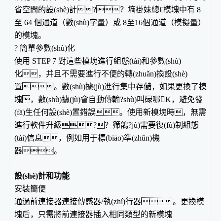
省空間的設(shè)計?？墒褂妹總€模塊中有 8
至 64 個通道（數(shù)字量）或 8至16個通道（模擬量）
的模塊。
? 簡單參數(shù)化
使用 STEP 7 對這些模塊進行組態(tài)和參數(shù)
化，并且不需要進行不便的轉(zhuǎn)換設(shè)
置。數(shù)據(jù)進行集中存儲，如果更換了模
塊，數(shù)據(jù)會自動傳輸?shù)叫碌哪K，避免發
(fā)生任何設(shè)置錯誤。使用新模塊時，無需
進行軟件升級?？筛鶕?jù)需要復(fù)制組態
(tài)信息，例如用于標(biāo)準(zhǔn)機
器。
設(shè)計和功能
安裝簡便
通過前連接器連接傳感器/執(zhí)行器。更換模
塊后，只需將前連接器插入相同類型的新模塊