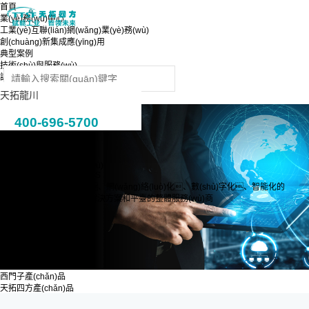
首頁
業(yè)務(wù)中心
工業(yè)互聯(lián)網(wǎng)業(yè)務(wù)
創(chuàng)新集成應(yīng)用
典型案例
技術(shù)與服務(wù)
認(rèn)識天拓四方
天拓龍川
400-696-5700
樣機申請
產(chǎn)品業(yè)務(wù)
PRODUCT BUSINESS
為客戶提供自動化、網(wǎng)絡(luò)化、數(shù)字化、智能化的
軟硬件產(chǎn)品、解決方案和平臺的整體服務(wù)商
在線客服
西門子產(chǎn)品
天拓四方產(chǎn)品