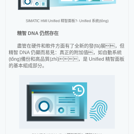
SIMATIC HMI Unified 精智面板?- Unified 系統(tǒng)
精智 DNA 仍然存在
盡管在硬件和軟件方面有了全新的發(fā)展，但
精智 DNA 仍顯而易見：真正的附加值，如自動系統
(tǒng)備份和高品質(zhì)，是 Unified 精智面板
的基本組成部分。