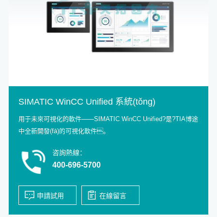
SIMATIC WinCC Unified 系統(tǒng)
用于未來可視化的軟件——SIMATIC WinCC Unified?是?TIA博途
中全新開發(fā)的可視化軟件。
咨詢熱線：
400-696-5700