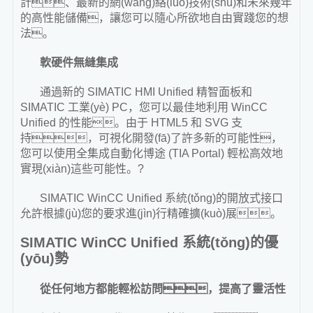
計、最新的網(wǎng)絡(luò)技術(shù)和未來幾年
的高性能儲備，讓您可以隨心所欲地自由實踐您的想
法。
軟硬件無縫集成
通過新的 SIMATIC HMI Unified 精智面板和
SIMATIC 工業(yè) PC，您可以最佳地利用 WinCC
Unified 的性能。由于 HTML5 和 SVG 支
持，可視化開發(fā)了許多新的可能性，
您可以使用全集成自動化博途 (TIA Portal) 輕松高效地
實現(xiàn)這些可能性。?
SIMATIC WinCC Unified 系統(tǒng)的開放式接口
允許根據(jù)您的要求進(jìn)行精確擴(kuò)展。
SIMATIC WinCC Unified 系統(tǒng)的優
(yōu)勢
從任何地方都能輕松訪問，提高了靈活性