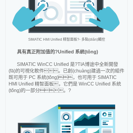
SIMATIC HMI Unified 精智面板?- 多點(diǎn)觸控
具有真正附加值的?Unified 系統(tǒng)
SIMATIC WinCC Unified 是?TIA博途中全新開發
(fā)的可視化軟件。已創(chuàng)建過一次的組件
既可用于 PC 系統(tǒng)，也可用于 SIMATIC
HMI Unified 精智面板，它們是 WinCC Unified 系統
(tǒng)的一部分。?