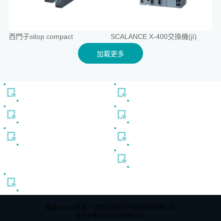
西門子sitop compact
SCALANCE X-400交換機(jī)
西門子核心分銷商和系統
西門子數(shù)字化增值合作
(tǒng)集成商
伙伴
西門子授權(quán)集成控制
西門子SIVACON 8PT技術
柜合作伙伴
(shù)伙伴
西門子數(shù)字化工業(yè)
西門子DF&PD最有價(jià)值
集團(tuán)分銷商白金俱樂
分銷商獎(jiǎng)
(lè)部
西門子數(shù)字化工業(yè)
集團(tuán)分銷業(yè)務(wù)
戰(zhàn)略委員會(huì)常委
西門子自動(dòng)化驅(qū)
動(dòng)認(rèn)證系統
(tǒng)集成商
版權(quán)所有：北京天拓四方科技股份有限公司
京ICP備09045435號(hào)