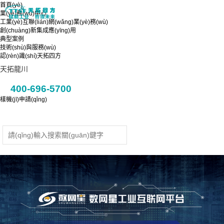
首頁(yè)
業(yè)務(wù)中心
工業(yè)互聯(lián)網(wǎng)業(yè)務(wù)
創(chuàng)新集成應(yīng)用
典型案例
技術(shù)與服務(wù)
認(rèn)識(shí)天拓四方
天拓龍川
400-696-5700
樣機(jī)申請(qǐng)