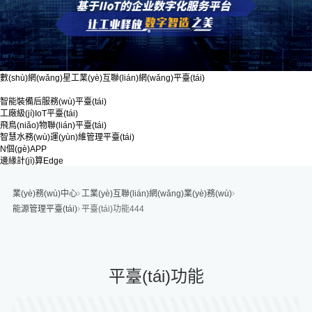
數(shù)網(wǎng)星工業(yè)互聯(lián)網(wǎng)平臺(tái)
能源管理平臺(tái)
智能裝備后服務(wù)平臺(tái)
工廠級(jí)IoT平臺(tái)
飛鳥(niǎo)物聯(lián)平臺(tái)
智慧水務(wù)運(yùn)維管理平臺(tái)
N個(gè)APP
邊緣計(jì)算Edge
業(yè)務(wù)中心
工業(yè)互聯(lián)網(wǎng)業(yè)務(wù)
能源管理平臺(tái)
平臺(tái)功能444
平臺(tái)功能