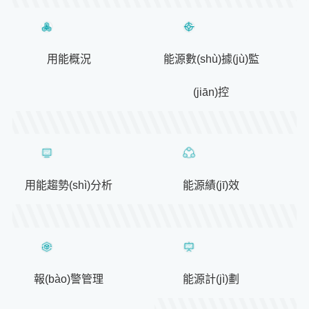
能源數(shù)據(jù)監
用能概況
(jiān)控
用能趨勢(shì)分析
能源績(jī)效
能源計(jì)劃
報(bào)警管理