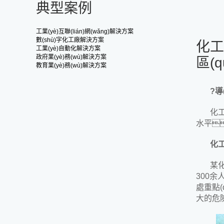
典型案例
工業(yè)互聯(lián)網(wǎng)解決方案
數(shù)字化工廠解決方案
化工
工業(yè)自動化解決方案
政府業(yè)務(wù)解決方案
區(
教育業(yè)務(wù)解決方案
?導
化工
水平
化工
某化
300余
處重點(
大的危