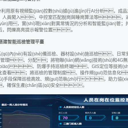
利用原有視頻監(jiān)控數(shù)據(jù)進(jìn)行AI分
、人員闖入，中控室匹配脫崗與睡崗算法等，通過人
yùn)用，實(shí)現(xiàn)對異常情況的分析和智能監(jiān)
后，閃爍高亮提示報警位置。
 搭建智能巡檢管理平臺
(qū)內(nèi)有設(shè)備巡檢、器材設(shè)施巡檢
g)一管理、分配；將物聯(lián)網(wǎng)技術(shù)和
biāo)、防爆手持巡檢終端、GIS定位等技術(s
化查看；將巡檢的管理制度、操作規(guī)范信息化
hù)手段保障巡檢高效、規(guī)范執(zhí)行，助力協(xié)
，確保生產(chǎn)區(qū)安全。