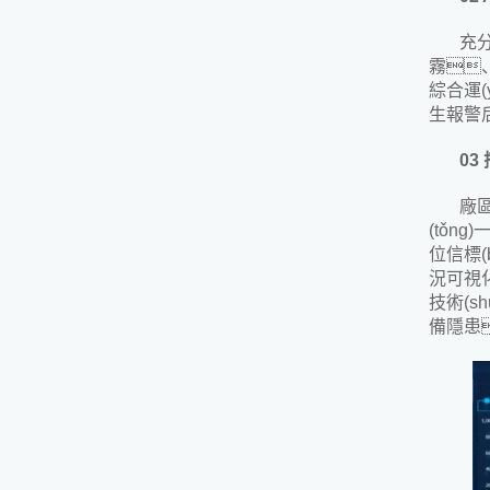
充分
霧
綜合運(
生報警
03
廠區
(tǒn
位信標(
況可視
技術(s
備隱患