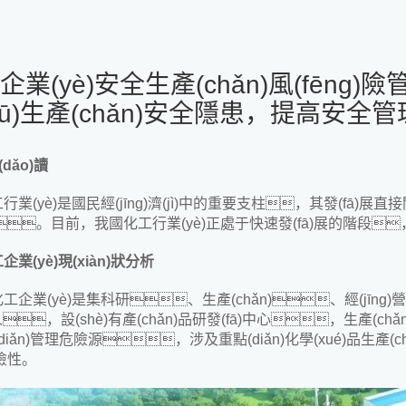
企業(yè)安全生產(chǎn)風(fēn
qū)生產(chǎn)安全隱患，提高安全
(dǎo)讀
行業(yè)是國民經(jīng)濟(jì)中的重要支柱，其發(fā)展直接關(
。目前，我國化工行業(yè)正處于快速發(fā)展的階段
企業(yè)現(xiàn)狀分析
工企業(yè)是集科研、生產(chǎn)、經(jīng)營
人，設(shè)有產(chǎn)品研發(fā)中心，生產(ch
diǎn)管理危險源，涉及重點(diǎn)化學(xué)品生產
險性。