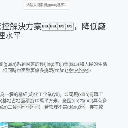
g)險管控解決方案，降低廠
管理水平
guān)系到國家的經(jīng)濟(jì)發(fā)展和人民的生活
，但同時也面臨著諸多挑戰(zhàn)。
為一體的精細(xì)化工企業(yè)，公司現(xiàn)有職工
ǎn)基地占地面積為10萬平方米，廠區(qū)內(nèi)具有多
(chǎn)工藝，若管理不當(dāng)，存在較