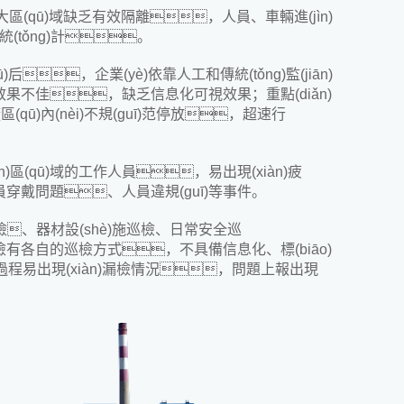
三大區(qū)域缺乏有效隔離，人員、車輛進(jìn)
量統(tǒng)計。
ū)后，企業(yè)依靠人工和傳統(tǒng)監(jiān)
物力且效果不佳，缺乏信息化可視效果；重點(diǎn)
(qū)內(nèi)不規(guī)范停放，超速行
iǎn)區(qū)域的工作人員，易出現(xiàn)疲
員穿戴問題、人員違規(guī)等事件。
)備巡檢、器材設(shè)施巡檢、日常安全巡
有各自的巡檢方式，不具備信息化、標(biāo)
檢過程易出現(xiàn)漏檢情況，問題上報出現