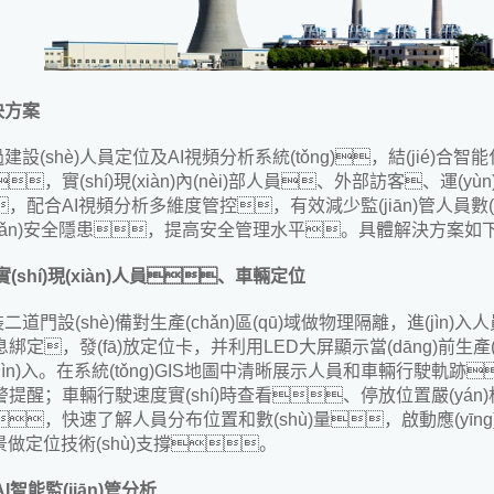
決方案
建設(shè)人員定位及AI視頻分析系統(tǒng)，結(jié)合智
，實(shí)現(xiàn)內(nèi)部人員、外部訪客、運(yùn)輸
，配合AI視頻分析多維度管控，有效減少監(jiān)管人員數(
chǎn)安全隱患，提高安全管理水平。具體解決方案如
 實(shí)現(xiàn)人員、車輛定位
二道門設(shè)備對生產(chǎn)區(qū)域做物理隔離，進(j
綁定，發(fā)放定位卡，并利用LED大屏顯示當(dāng)前生產(c
jìn)入。在系統(tǒng)GIS地圖中清晰展示人員和車輛行駛軌跡，
提醒；車輛行駛速度實(shí)時查看、停放位置嚴(yán)
，快速了解人員分布位置和數(shù)量，啟動應(yīng)
場景做定位技術(shù)支撐。
 AI智能監(jiān)管分析