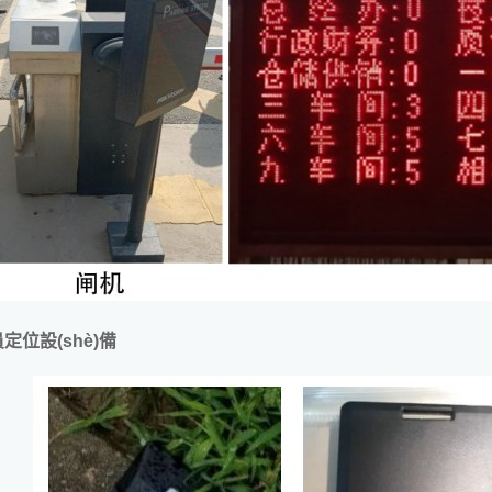
定位設(shè)備