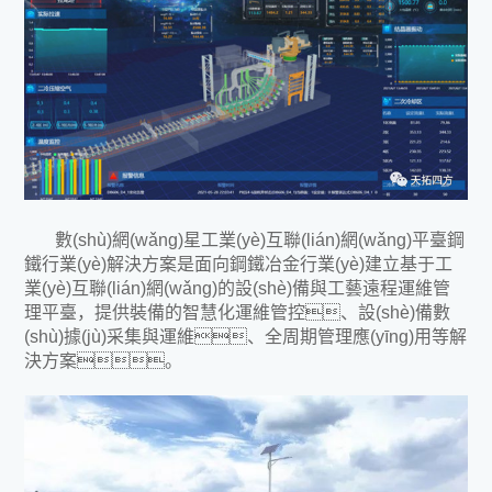
數(shù)網(wǎng)星工業(yè)互聯(lián)網(wǎng)平臺鋼
鐵行業(yè)解決方案是面向鋼鐵冶金行業(yè)建立基于工
業(yè)互聯(lián)網(wǎng)的設(shè)備與工藝遠程運維管
理平臺，提供裝備的智慧化運維管控、設(shè)備數
(shù)據(jù)采集與運維、全周期管理應(yīng)用等解
決方案。