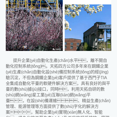
提升企業(yè)自動化生產(chǎn)水平，離不開自
動化控制系統(tǒng)。天拓四方公司多年來在鋼鐵企業
(yè)生產(chǎn)自動化設(shè)備控制系統(tǒng)的經(jīng)
驗沉淀，不但為鋼鐵企業(yè)客戶提供了基于西門子TIA
全集成自動化平臺的軟硬件解決方案，具有良好的與平
臺的數(shù)據(jù)接口，同時，利用天拓自研的數
(shù)網(wǎng)星工業(yè)互聯(lián)網(wǎng)平
臺，在設(shè)備運維、精益生產(chǎn)
管理、能源管理等方面提供了數(shù)字化的解決方
案，幫助企業(yè)實現(xiàn)無人化、智能