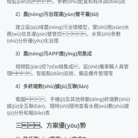
程監(jiān)控、參數(shù)配置和程序調(diào)試
2）農(nóng)污治理運(yùn)營平臺(tái)
建立區(qū)域農(nóng)污治理模型，實(shí)現(xiàn)水
務(wù)信息運(yùn)營管控，水質(zhì)參數
(shù)分析優(yōu)化治理
3）農(nóng)污APP應(yīng)用集成
視頻監(jiān)控?zé)o縫集成、設(shè)備車輛人員管
理、智能點(diǎn)巡檢、備品備件管理等
4）多終端數(shù)據(jù)互聯(lián)
電腦、手機(jī)及其他移動(dòng)終端數(shù)
據(jù)全互聯(lián)，隨時(shí)隨地查看水務(wù)數(shù)據
(jù)分析和報(bào)表
三、方案優(yōu)勢