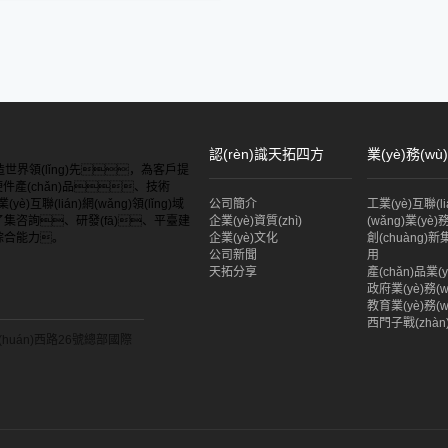
認(rèn)識天拓四方
業(yè)務(w
世界領(lǐng)先，為客戶提
硬件產(chǎn)品、技術
)互聯(lián)網(wǎng)領(lǐng)域
公司簡介
工業(yè)互聯(li
形成了集咨詢、研發(fā)、平臺建
企業(yè)資質(zhì)
(wǎng)業(yè)務
的綜合能力。
企業(yè)文化
創(chuàng)新集
公司新聞
用
天拓分享
產(chǎn)品業(y
政府業(yè)務(w
教育業(yè)務(w
西門子戰(zhà
huán)西路26號總部國際