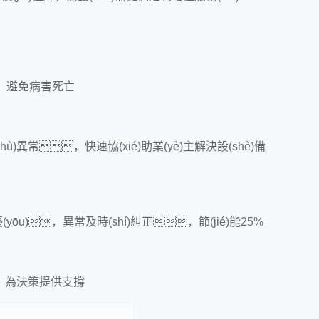
面積，避免病害死亡
hù)異常，快速協(xié)助業(yè)主解決設(shè)備
)優(yōu)，異常及時(shí)糾正，節(jié)能25%
，為決策提供支撐