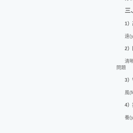
三
1）
遠(
2）
清晰
問題
3）
風(
4）
養(