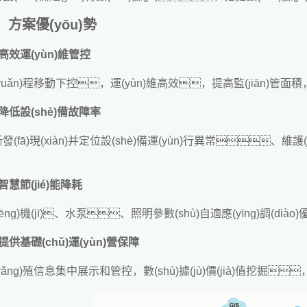
、方案優(yōu)勢
高效運(yùn)維管控
yuǎn)程移動下控，運(yùn)維高效，提高監(jiān)管
降低設(shè)備故障率
發(fā)現(xiàn)并定位設(shè)備運(yùn)行異常、維護(
智慧節(jié)能降耗
fēng)機(jī)、水泵、照明參數(shù)自適應(yīng)調(diào
提供基礎(chǔ)運(yùn)營保障
yǎng)殖信息集中展示和管控，數(shù)據(jù)價(jià)值挖掘