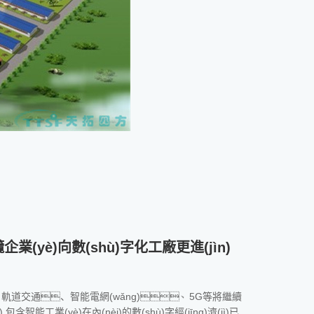
(yè)向數(shù)字化工廠更進(jìn)
、軌道交通、智能電網(wǎng)、5G等將繼續
包含智能工業(yè)在內(nèi)的數(shù)字經(jīng)濟(jì)已