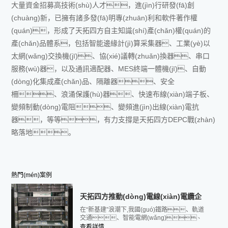
大量資金招募高技術(shù)人才，進(jìn)行研發(fā)創
(chuàng)新，已擁有諸多發(fā)明專(zhuān)利和軟件著作權
(quán)，形成了天拓四方自主知識(shí)產(chǎn)權(quán)的
產(chǎn)品體系，包括智能邊緣計(jì)算采集器、工業(yè)以
太網(wǎng)交換機(jī)、協(xié)議轉(zhuǎn)換器、串口
服務(wù)器，以及通訊適配器、MES終端一體機(jī)、自動
(dòng)化集成產(chǎn)品、隔離器、安全
柵、浪涌保護(hù)器、快速布線(xiàn)端子板、
變頻制動(dòng)電阻、變頻進(jìn)出線(xiàn)電抗
器，等等，有力支撐是天拓四方DEPC戰(zhàn)
略落地。
熱門(mén)案例
天拓四方推動(dòng)電線(xiàn)電纜企
在“新基建”浪潮下,我國(guó)鐵路、軌道
業(yè)向數(shù)字化工廠(chǎng)更進
交通、智能電網(wǎng)、
5G等將繼續(xù)保持快速增長(zhǎng),與此同
(jìn)一步
查看詳情