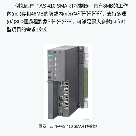
例如西門子AS 410 SMART控制器，具有8MB的工作
內(nèi)存和48MB的裝載內(nèi)存，支持多達
(dá)800個過程對象，可滿足絕大多數(shù)中
型項目的需求。
圖為：西門子AS 410 SMART控制器