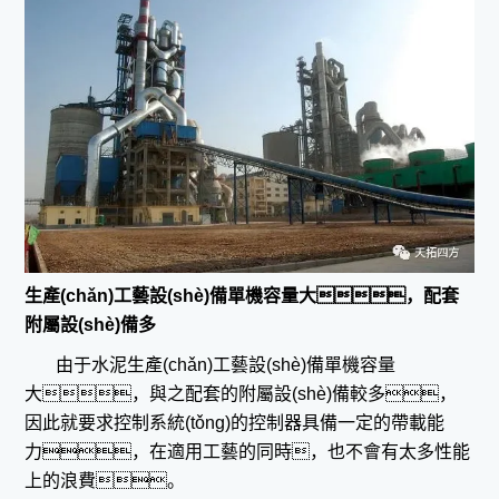
生產(chǎn)工藝設(shè)備單機容量大，配套
附屬設(shè)備多
由于水泥生產(chǎn)工藝設(shè)備單機容量
大，與之配套的附屬設(shè)備較多，
因此就要求控制系統(tǒng)的控制器具備一定的帶載能
力，在適用工藝的同時，也不會有太多性能
上的浪費。