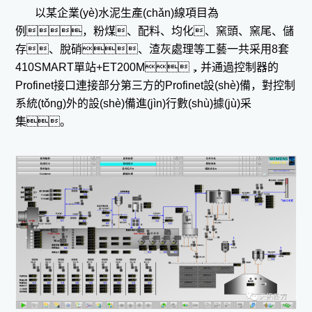
以某企業(yè)水泥生產(chǎn)線項目為
例，粉煤、配料、均化、窯頭、窯尾、儲
存、脫硝、渣灰處理等工藝一共采用8套
410SMART單站+ET200M，并通過控制器的
Profinet接口連接部分第三方的Profinet設(shè)備，對控制
系統(tǒng)外的設(shè)備進(jìn)行數(shù)據(jù)采
集。